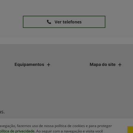
Ver telefones
Equipamentos
Mapa do site
as.
avegação, fazemos uso de nossa política de cookies e para proteger
olítica de privacidade
. Ao seguir com a navegação e visita você