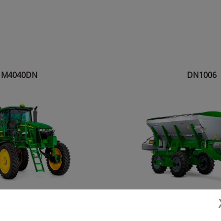
M4040DN
DN1006
13% maior capacidade
Precisão e uniformidade na
ixa New Leader® DN460 com 6
corretivos e fertilizantes a tax