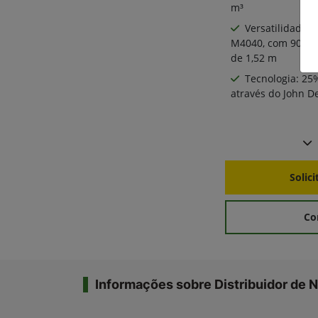
m³
Versatilidade:
M4040, com 90% de
de 1,52 m
Tecnologia: 25
através do John 
Solic
Co
Informações sobre Distribuidor de N