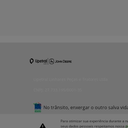
Lipetral Linhares Peças e Tratores Ltda
CNPJ: 27.733.195/0001-35
No trânsito, enxergar o outro salva vid
Para otimizar sua experiência durante a n
seus dados pessoais respeitamos nossa
p