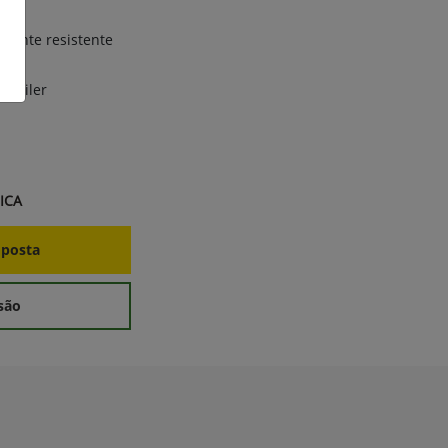
amente resistente
 Trailer
ICA
oposta
são