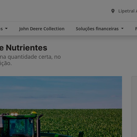
Lipetral 
os
John Deere Collection
Soluções financeiras
e Nutrientes
 na quantidade certa, no
ição.