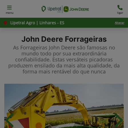
menu
ligar
Lipetral Agro | Linhares - ES
Alterar
John Deere
Forrageiras
As Forrageiras John Deere são famosas no
mundo todo por sua extraordinária
confiabilidade. Estas versáteis picadoras
produzem ensilado da mais alta qualidade, da
forma mais rentável do que nunca
Anterior
Próx