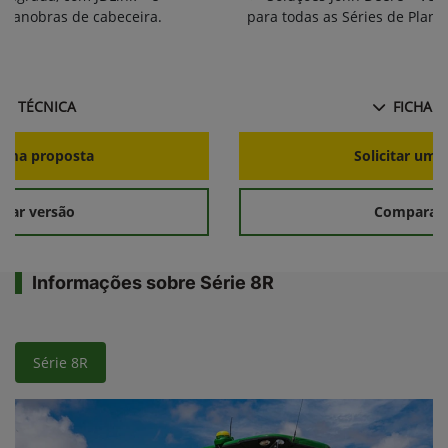
s manobras de cabeceira.
para todas as Séries de Plant
HA TÉCNICA
FICHA T
r uma proposta
Solicitar uma
rar versão
Comparar 
Informações sobre Série 8R
Série 8R