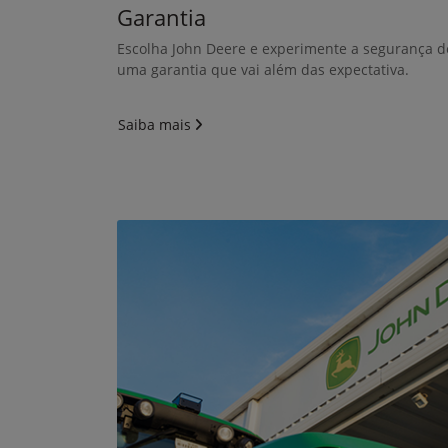
Plantadeira DB
DB50 MaxEmerge™ 5e
Valor indisponível
Tenho interesse
Ver detalhes
Highlights
16% melhor distribuição de
plantas (singulação);
9% maior capacidade operacional