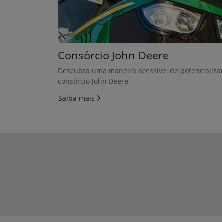
(ha/h);
Ajuste inteligente das linhas de
plantio e coulter HP, com uma
economia de tempo de até 50
minutos;
Equipada com as melhores
tecnologias de conectividade e
gerenciamento de operações do
mercado.
Especificações chaves