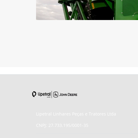
Lipetral Linhares Peças e Tratores Ltda
CNPJ: 27.733.195/0001-35