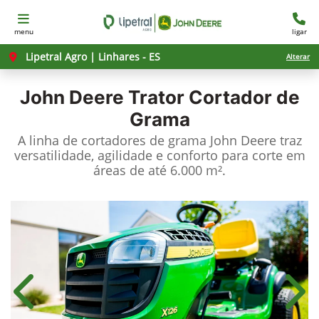
menu
ligar
Lipetral Agro | Linhares - ES
Alterar
John Deere
Trator Cortador de
Grama
A linha de cortadores de grama John Deere traz
versatilidade, agilidade e conforto para corte em
áreas de até 6.000 m².
Anterior
Próx