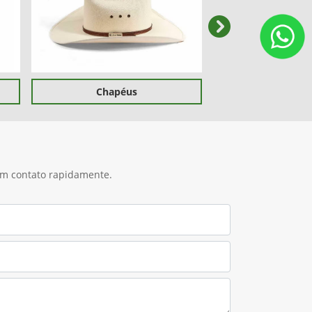
templates.templa
Chapéus
 em contato rapidamente.