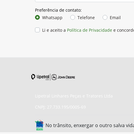
Preferência de contato:
Whatsapp
Telefone
Email
Li e aceito a
Política de Privacidade
e concord
Lipetral Linhares Peças e Tratores Ltda
CNPJ: 27.733.195/0005-69
No trânsito, enxergar o outro salva vid