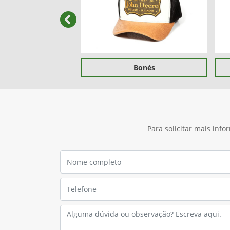
templates.template-01.components.carous
Bonés
Para solicitar mais inf