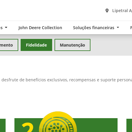
Lipetral A
os
John Deere Collection
Soluções financeiras
amento
Fidelidade
Manutenção
e desfrute de benefícios exclusivos, recompensas e suporte person