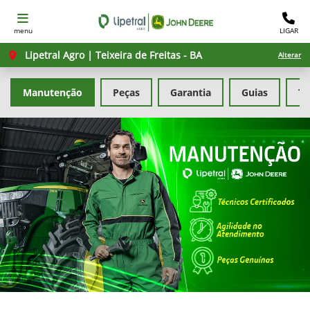
menu
LIGAR
Lipetral Agro | Teixeira de Freitas - BA
Alterar
Manutenção
Peças
Garantia
Guias
Tr