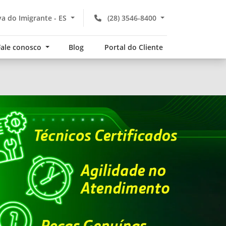
a do Imigrante - ES
(28) 3546-8400
Fale conosco
Blog
Portal do Cliente