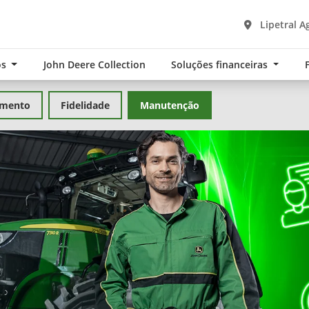
Lipetral A
os
John Deere Collection
Soluções financeiras
amento
Fidelidade
Manutenção