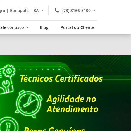
gro | Eunápolis - BA
(73) 3166-5100
Fale conosco
Blog
Portal do Cliente