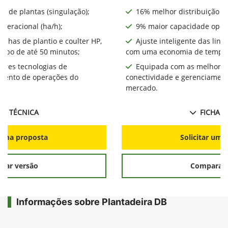
o de plantas (singulação);
16% melhor distribuição de
peracional (ha/h);
9% maior capacidade opera
linhas de plantio e coulter HP,
Ajuste inteligente das linh
mpo de até 50 minutos;
com uma economia de tempo 
ores tecnologias de
Equipada com as melhores
amento de operações do
conectividade e gerenciamen
mercado.
HA TÉCNICA
FICHA T
r uma proposta
Solicitar uma
rar versão
Comparar 
Informações sobre Plantadeira DB