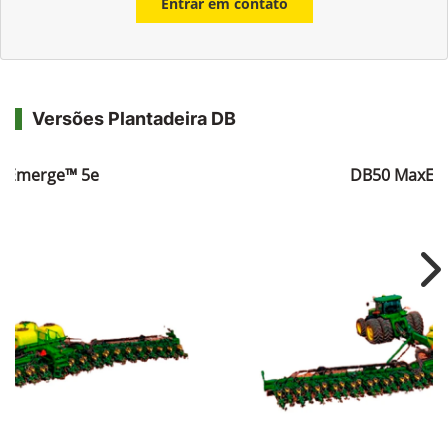
Entrar em contato
Versões Plantadeira DB
xEmerge™ 5e
DB50 MaxEm
Ne