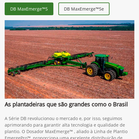
DB MaxEmerge™5
DB MaxEmerge™5e
As plantadeiras que são grandes como o Brasil
A Série DB revolucionou o mercado e, por isso, seguimos
aprimorando para garantir alta tecnologia e qualidade de
plantio. O Dosador MaxEmerge™ , aliado à Linha de Plantio
EmergePro™, proporciona uma excelente distribuição de