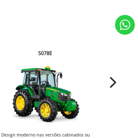
5078E
Next
Motor agríc
Design moderno nas versões cabinados ou