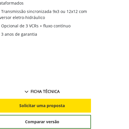
desempenho 
ataformados
Transmissã
Transmissão sincronizada 9x3 ou 12x12 com
reversor eletr
versor eletro-hidráulico
Monitor Ge
Opcional de 3 VCRs + fluxo contínuo
3 anos de 
3 anos de garantia
FICHA TÉCNICA
S
Solicitar uma proposta
Comparar versão