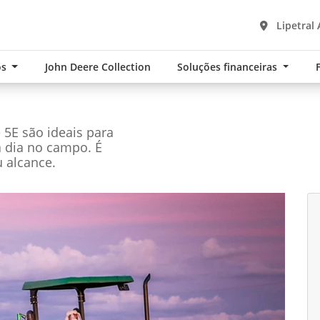
Lipetral 
os
John Deere Collection
Soluções financeiras
e 5E são ideais para
a dia no campo. É
 alcance.