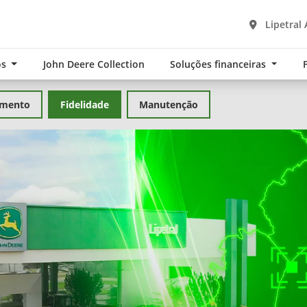
Lipetral 
os
John Deere Collection
Soluções financeiras
amento
Fidelidade
Manutenção