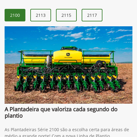
2100
2113
2115
2117
A Plantadeira que valoriza cada segundo do
plantio
As Plantadeiras Série 2100 são a escolha certa para áreas de
médio a grande porte! Com a nova Linha de Plantio