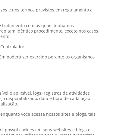
razos e nos termos previstos em regulamento a
e tratamento com os quais tenhamos
repitam idêntico procedimento, exceto nos casos
ento.
 Controlador.
mbém poderá ser exercido perante os organismos
vel e aplicável, logs (registros de atividades
iço disponibilizado, data e hora de cada ação
alização.
enquanto você acessa nossos sites e blogs, tais
L possui cookies em seus websites e blogs e