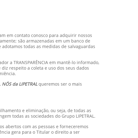
tram em contato conosco para adquirir nossos
uadamente; são armazenadas em um banco de
ue adotamos todas as medidas de salvaguardas
rteador a TRANSPARÊNCIA em mantê-lo informado,
diz respeito a coleta e uso dos seus dados
niência.
,
NÓS da LIPETRAL
queremos ser o mais
tilhamento e eliminação, ou seja, de todas as
angem todas as sociedades do Grupo LIPETRAL.
mos abertos com as pessoas e forneceremos
cia gera para o Titular o direito a ser