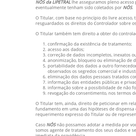
NÓS da LIPETRAL
lhe asseguramos pleno acesso p
eventualmente tenham sido coletados por
NÓS
.
O Titular, com base no princípio do livre acesso,
resguardados os direitos do Controlador sobre os
O Titular também tem direito a obter do control
confirmação da existência de tratamento;
acesso aos dados;
correção de dados incompletos, inexatos o
anonimização, bloqueio ou eliminação de d
portabilidade dos dados a outro fornecedo
observados os segredos comercial e industr
eliminação dos dados pessoais tratados com 
informação das entidades públicas e priva
informação sobre a possibilidade de não f
revogação do consentimento, nos termos
d
O Titular tem, ainda, direito de peticionar em r
fundamento em uma das hipóteses de dispensa de
requerimento expresso do Titular ou de represen
Caso
NÓS
não possamos adotar a medida por você
somos agente de tratamento dos seus dados e se
imediata da providência.