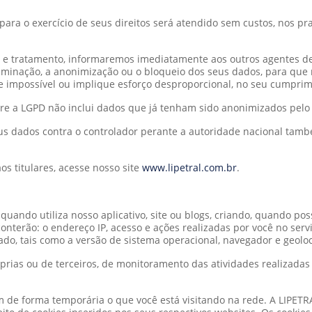
ara o exercício de seus direitos será atendido sem custos, nos p
s e tratamento, informaremos imediatamente aos outros agentes d
liminação, a anonimização ou o bloqueio dos seus dados, para que 
impossível ou implique esforço desproporcional, no seu cumprim
ere a LGPD não inclui dados que já tenham sido anonimizados pelo
 seus dados contra o controlador perante a autoridade nacional ta
os titulares, acesse nosso site
www.lipetral.com.br
.
uando utiliza nosso aplicativo, site ou blogs, criando, quando possí
 conterão: o endereço IP, acesso e ações realizadas por você no serv
zado, tais como a versão de sistema operacional, navegador e geoloc
rias ou de terceiros, de monitoramento das atividades realizadas 
de forma temporária o que você está visitando na rede. A LIPETRA