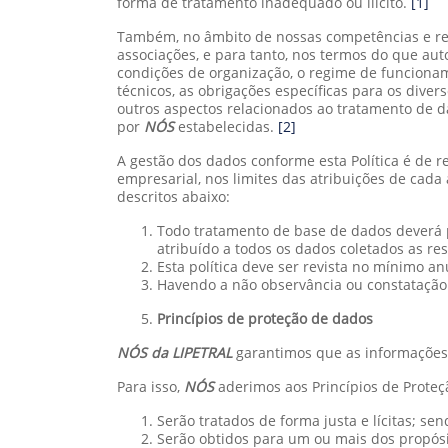
forma de tratamento inadequado ou ilícito.
[1]
Também, no âmbito de nossas competências e res
associações, e para tanto, nos termos do que au
condições de organização, o regime de funcionam
técnicos, as obrigações específicas para os dive
outros aspectos relacionados ao tratamento de d
por
NÓS
estabelecidas.
[2]
A gestão dos dados conforme esta Política é de 
empresarial, nos limites das atribuições de cada
descritos abaixo:
Todo tratamento de base de dados deverá p
atribuído a todos os dados coletados as re
Esta política deve ser revista no mínimo a
Havendo a não observância ou constatação 
Princípios de proteção de dados
NÓS da LIPETRAL
garantimos que as informações
Para isso,
NÓS
aderimos aos Princípios de Prote
Serão tratados de forma justa e lícitas; s
Serão obtidos para um ou mais dos propósit