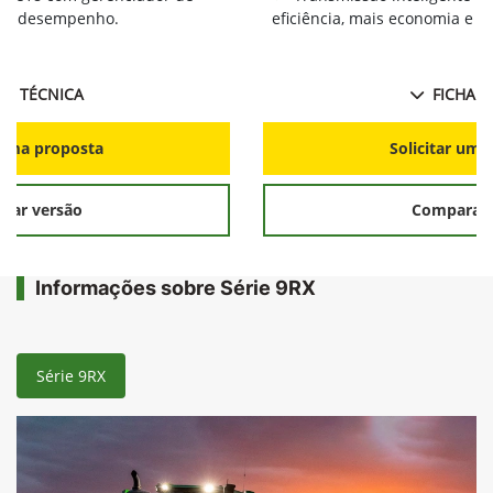
ia e desempenho.
eficiência, mais economia e 
HA TÉCNICA
FICHA T
r uma proposta
Solicitar uma
rar versão
Comparar 
Informações sobre Série 9RX
Série 9RX