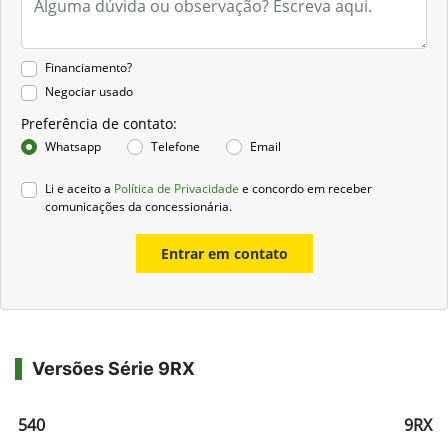
Financiamento?
Negociar usado
Preferência de contato:
Whatsapp
Telefone
Email
Li e aceito a
Política de Privacidade
e concordo em receber
comunicações da concessionária.
Entrar em contato
Versões Série 9RX
RX 540
9RX 5