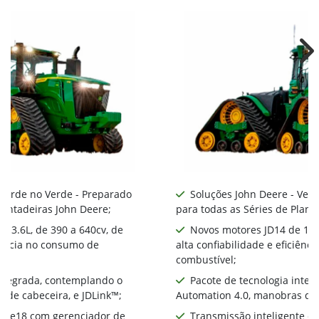
Ne
 Verde no Verde - Preparado
Soluções John Deere - Ver
lantadeiras John Deere;
para todas as Séries de Plant
 13.6L, de 390 a 640cv, de
Novos motores JD14 de 13.6
ciência no consumo de
alta confiabilidade e eficiên
combustível;
integrada, contemplando o
Pacote de tecnologia inte
 de cabeceira, e JDLink™;
Automation 4.0, manobras de 
te e18 com gerenciador de
Transmissão inteligente e