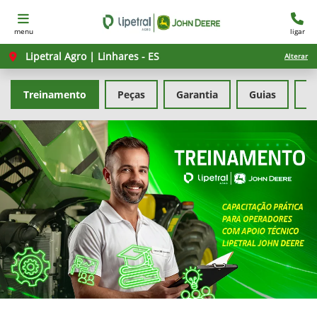
menu
ligar
Lipetral Agro | Linhares - ES
Alterar
Treinamento
Peças
Garantia
Guias
F