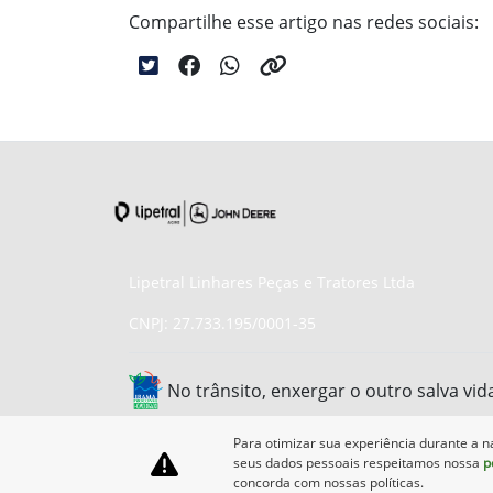
Compartilhe esse artigo nas redes sociais:
Lipetral Linhares Peças e Tratores Ltda
CNPJ: 27.733.195/0001-35
No trânsito, enxergar o outro salva vid
Para otimizar sua experiência durante a n
seus dados pessoais respeitamos nossa
p
concorda com nossas políticas.