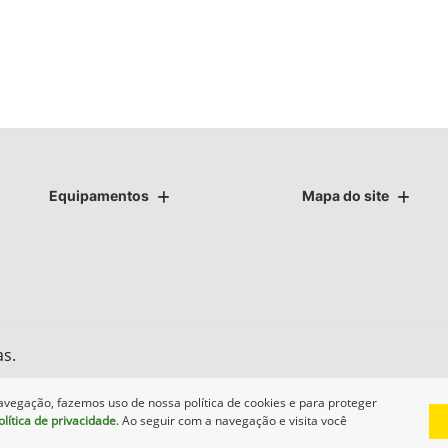
Equipamentos
Mapa do site
as.
avegação, fazemos uso de nossa política de cookies e para proteger
olítica de privacidade
. Ao seguir com a navegação e visita você
Desenvolvido pela DEALERSPACE ® Direitos Reservados.