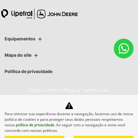
Equipamentos
Mapa do site
Política de privacidade
Lipetral Linhares Peças e Tratores Ltda
CNPJ: 27.733.195/0002-16
Para otimizar sua experiência durante a navegação, fazemos uso de nossa
política de cookies e para proteger seus dados pessoais respeitamos
nossa
política de privacidade
. Ao seguir com a navegação e visita você
No trânsito, enxergar o outro
concorda com nossas políticas.
salva vidas.