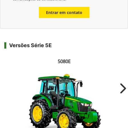
Entrar em contato
Versões Série 5E
5080E
Ne