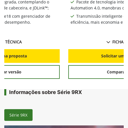
integrada, contemplando o
Pacote de tecnologia inte
 de cabeceira, e JDLink™;
Automation 4.0, manobras de 
te e18 com gerenciador de
Transmissão inteligente e
ia e desempenho.
eficiência, mais economia e 
HA TÉCNICA
FICHA T
r uma proposta
Solicitar uma
rar versão
Comparar 
Informações sobre Série 9RX
Série 9RX