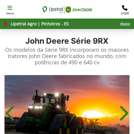
menu
LIGAR
Lipetral Agro | Pinheiros - ES
Alterar
John Deere
Série 9RX
Os modelos da Série 9RX incorporam os maiores
tratores John Deere fabricados no mundo, com
potências de 490 e 640 cv
Anterior
Próx