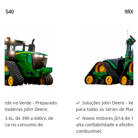
RX 540
9RX 5
Ne
 Verde no Verde - Preparado
Soluções John Deere - Ver
lantadeiras John Deere;
para todas as Séries de Plant
 13.6L, de 390 a 640cv, de
Novos motores JD14 de 13.6
ciência no consumo de
alta confiabilidade e eficiên
combustível;