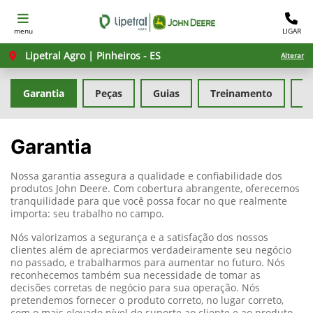
menu
LIGAR
Lipetral Agro | Pinheiros - ES
Alterar
Garantia
Peças
Guias
Treinamento
F
Garantia
Nossa garantia assegura a qualidade e confiabilidade dos
produtos John Deere.
Com cobertura abrangente, oferecemos
tranquilidade para que você possa focar no que realmente
importa: seu trabalho no campo.
Nós valorizamos a segurança e a satisfação dos nossos
clientes além de apreciarmos verdadeiramente seu negócio
no passado, e trabalharmos para aumentar no futuro. Nós
reconhecemos também sua necessidade de tomar as
decisões corretas de negócio para sua operação. Nós
pretendemos fornecer o produto correto, no lugar correto,
com o mais elevado nível de suporte ao cliente e ao produto.