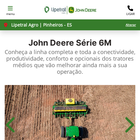
menu
LIGAR
Lipetral Agro | Pinheiros - ES
Alterar
John Deere
Série 6M
Conheça a linha completa e toda a conectividade,
produtividade, conforto e opcionais dos tratores
médios que vão melhorar ainda mais a sua
operação.
Anterior
Próx