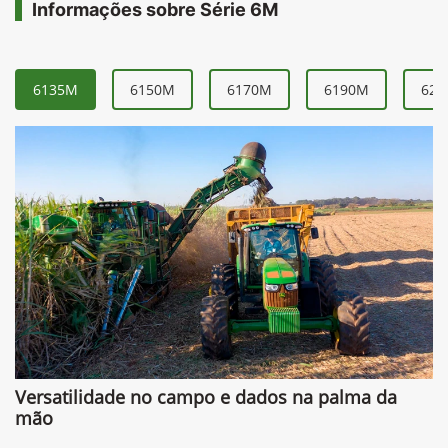
Informações sobre Série 6M
6135M
6150M
6170M
6190M
621
Versatilidade no campo e dados na palma da
mão