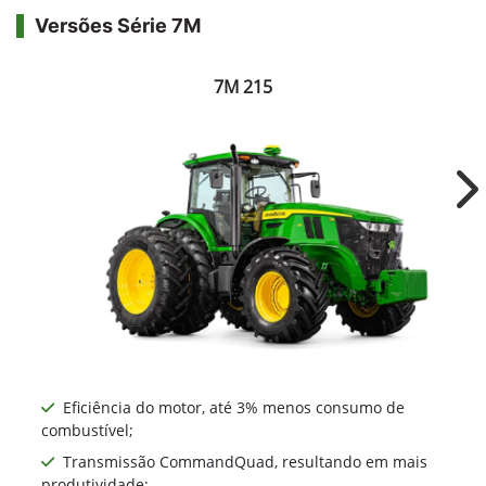
Versões Série 7M
7M 215
Ne
Eficiência do motor, até 3% menos consumo de
combustível;
Transmissão CommandQuad, resultando em mais
produtividade;