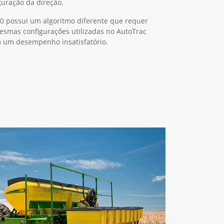
guração da direção.
0 possui um algoritmo diferente que requer
mesmas configurações utilizadas no AutoTrac
m um desempenho insatisfatório.