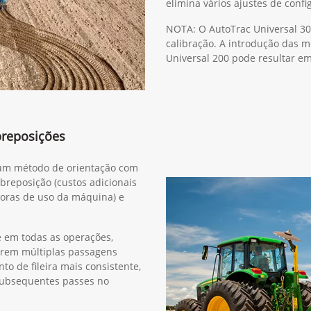
elimina vários ajustes de confi
NOTA: O AutoTrac Universal 30
calibração. A introdução das 
Universal 200 pode resultar e
breposições
r um método de orientação com
obreposição (custos adicionais
horas de uso da máquina) e
e em todas as operações,
erem múltiplas passagens
o de fileira mais consistente,
subsequentes passes no