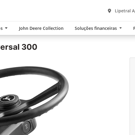
Lipetral A
os
John Deere Collection
Soluções financeiras
ersal 300