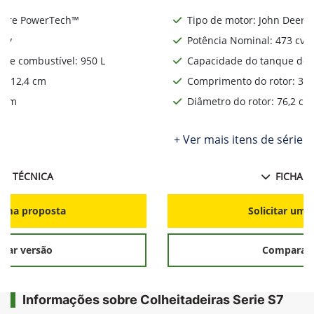
Deere PowerTech™
Tipo de motor: John Deere
 cv
Potência Nominal: 473 cv
de combustível: 950 L
Capacidade do tanque de c
: 312,4 cm
Comprimento do rotor: 312
2 cm
Diâmetro do rotor: 76,2 cm
ie
+ Ver mais itens de série
HA TÉCNICA
FICHA T
r uma proposta
Solicitar uma
rar versão
Comparar 
Informações sobre Colheitadeiras Serie S7