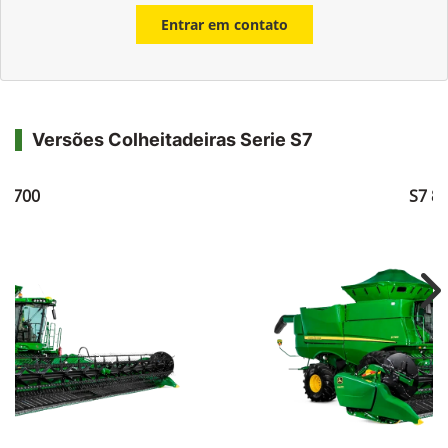
Entrar em contato
Versões Colheitadeiras Serie S7
7 700
S7 8
Ne