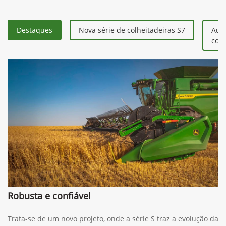
Destaques
Nova série de colheitadeiras S7
Aum
colh
Robusta e confiável
Trata-se de um novo projeto, onde a série S traz a evolução da