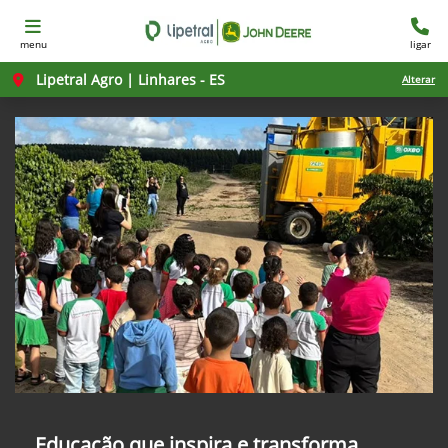
menu
ligar
Lipetral Agro | Linhares - ES
Alterar
Educação que inspira e transforma