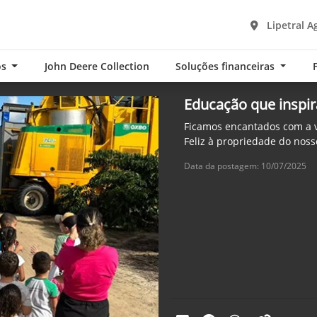
Lipetral A
os
John Deere Collection
Soluções financeiras
Educação que inspir
Ficamos encantados com a vi
Feliz à propriedade do noss
Data da postagem: 10/07/2025