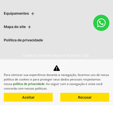
Equipamentos
Mapa do site
Política de privacidade
Lipetral Linhares Peças e Tratores Ltda
CNPJ: 27.733.195/0003-05
Para otimizar sua experiência durante a navegação, fazemos uso de nossa
política de cookies e para proteger seus dados pessoais respeitamos
nossa
política de privacidade
. Ao seguir com a navegação e visita você
No trânsito, enxergar o outro
concorda com nossas políticas.
salva vidas.
Aceitar
Recusar
Desenvolvido pela DEALERSPACE ® Direitos Reservados.