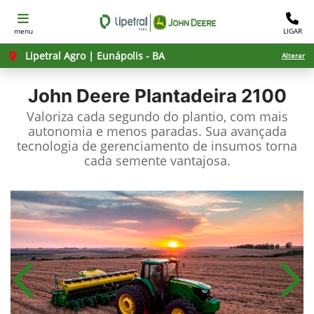
menu
LIGAR
Lipetral Agro | Eunápolis - BA
Alterar
John Deere
Plantadeira 2100
Valoriza cada segundo do plantio, com mais
autonomia e menos paradas. Sua avançada
tecnologia de gerenciamento de insumos torna
cada semente vantajosa.
Anterior
Próx