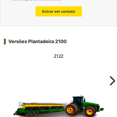
Entrar em contato
Versões Plantadeira 2100
2122
Ne