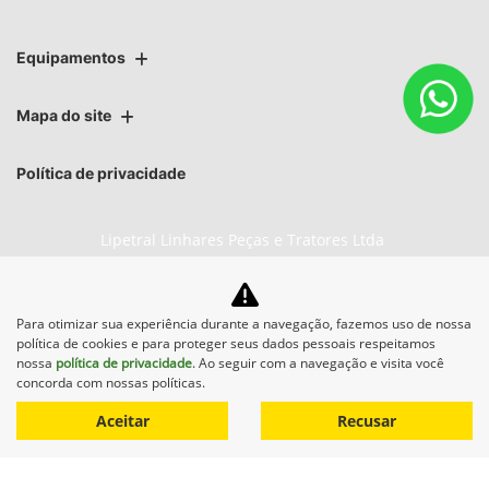
Equipamentos
Mapa do site
Política de privacidade
Lipetral Linhares Peças e Tratores Ltda
CNPJ: 27.733.195/0004-88
Para otimizar sua experiência durante a navegação, fazemos uso de nossa
política de cookies e para proteger seus dados pessoais respeitamos
nossa
política de privacidade
. Ao seguir com a navegação e visita você
No trânsito, enxergar o outro
concorda com nossas políticas.
salva vidas.
Aceitar
Recusar
Desenvolvido pela DEALERSPACE ® Direitos Reservados.