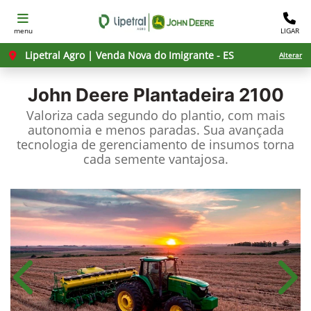
menu
LIGAR
Lipetral Agro | Venda Nova do Imigrante - ES
Alterar
John Deere
Plantadeira 2100
Valoriza cada segundo do plantio, com mais
autonomia e menos paradas. Sua avançada
tecnologia de gerenciamento de insumos torna
cada semente vantajosa.
Anterior
Próx