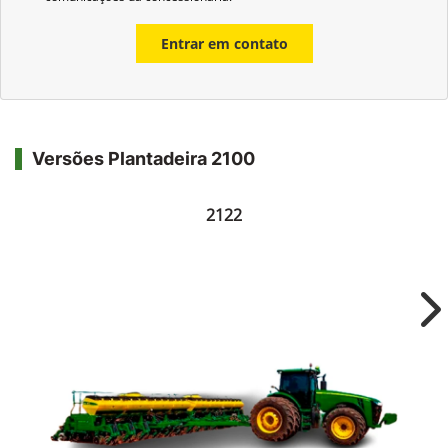
Entrar em contato
Versões Plantadeira 2100
2122
Ne