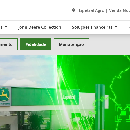
Lipetral Agro | Venda Nov
os
John Deere Collection
Soluções financeiras
amento
Fidelidade
Manutenção