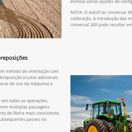
elimina vários ajustes de confi
NOTA: O AutoTrac Universal 30
calibração. A introdução das 
Universal 200 pode resultar e
breposições
r um método de orientação com
obreposição (custos adicionais
horas de uso da máquina) e
e em todas as operações,
erem múltiplas passagens
o de fileira mais consistente,
subsequentes passes no