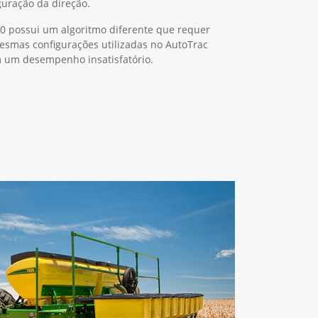
guração da direção.
0 possui um algoritmo diferente que requer
mesmas configurações utilizadas no AutoTrac
m um desempenho insatisfatório.