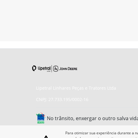
Lipetral Linhares Peças e Tratores Ltda
CNPJ: 27.733.195/0002-16
No trânsito, enxergar o outro salva vid
Para otimizar sua experiência durante a n