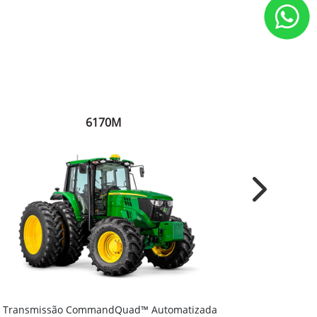
6170M
Next
Transmiss
Transmissão CommandQuad™ Automatizada