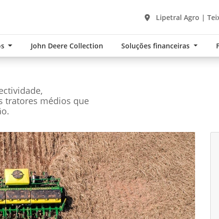
Lipetral Agro | Tei
os
John Deere Collection
Soluções financeiras
ctividade,
s tratores médios que
ão.