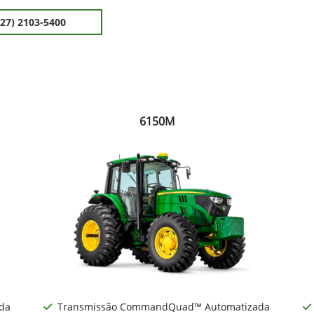
(27) 2103-5400
6150M
da
Transmissão CommandQuad™ Automatizada