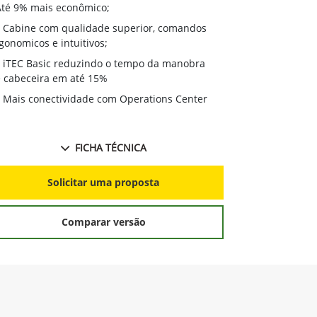
- Até 9% mais
Até 9% mais econômico;
Cabine com
Cabine com qualidade superior, comandos
ergonomicos e
gonomicos e intuitivos;
iTEC Basic
iTEC Basic reduzindo o tempo da manobra
de cabeceira
 cabeceira em até 15%
Mais conec
Mais conectividade com Operations Center
FICHA TÉCNICA
S
Solicitar uma proposta
Comparar versão