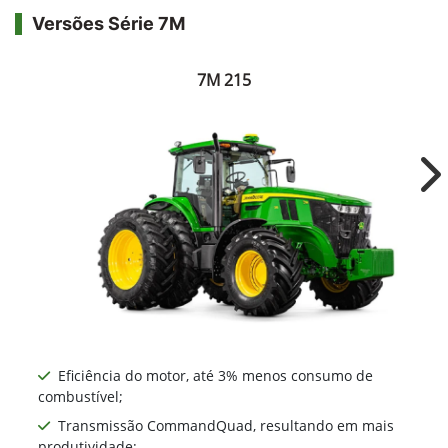
Versões Série 7M
7M 215
Ne
Eficiência do motor, até 3% menos consumo de
combustível;
Transmissão CommandQuad, resultando em mais
produtividade;