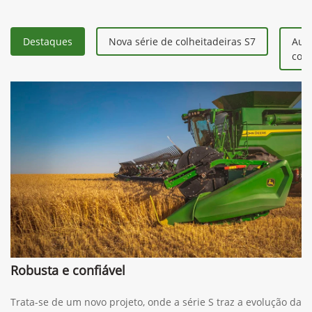
Destaques
Nova série de colheitadeiras S7
Aum
colh
Robusta e confiável
Trata-se de um novo projeto, onde a série S traz a evolução da