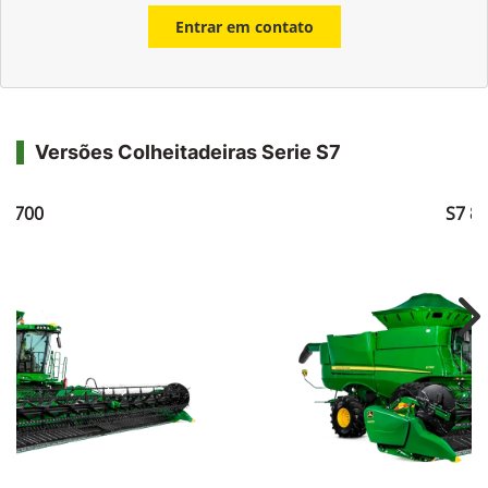
Entrar em contato
Versões Colheitadeiras Serie S7
7 700
S7 8
Ne