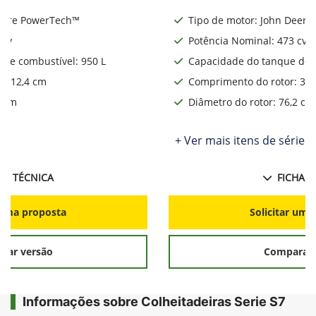
Deere PowerTech™
Tipo de motor: John Deere
 cv
Potência Nominal: 473 cv
de combustível: 950 L
Capacidade do tanque de c
: 312,4 cm
Comprimento do rotor: 312
2 cm
Diâmetro do rotor: 76,2 cm
ie
+ Ver mais itens de série
HA TÉCNICA
FICHA T
r uma proposta
Solicitar uma
rar versão
Comparar 
Informações sobre Colheitadeiras Serie S7