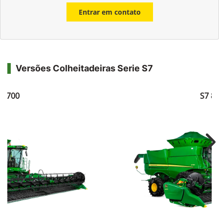
Entrar em contato
Versões Colheitadeiras Serie S7
7 700
S7 8
Ne