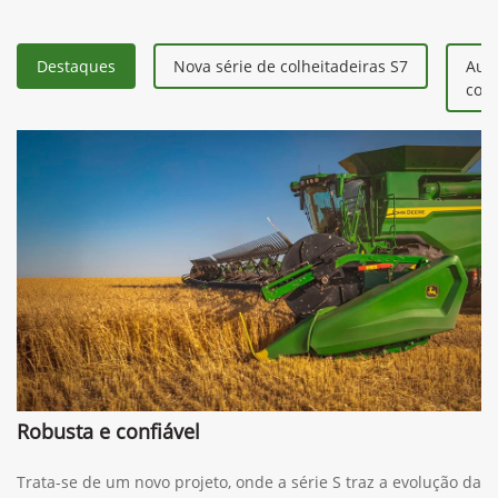
Destaques
Nova série de colheitadeiras S7
Aum
colh
Robusta e confiável
Trata-se de um novo projeto, onde a série S traz a evolução da