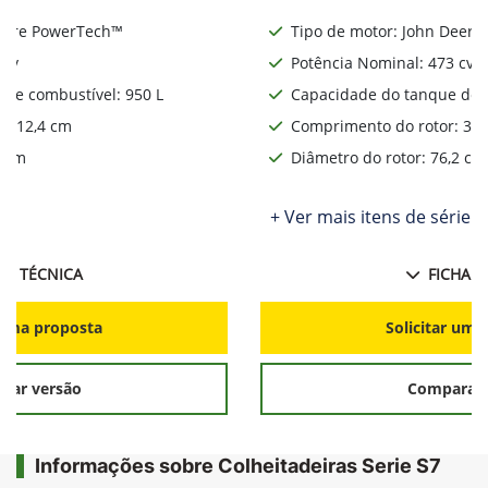
Deere PowerTech™
Tipo de motor: John Deere
 cv
Potência Nominal: 473 cv
de combustível: 950 L
Capacidade do tanque de c
: 312,4 cm
Comprimento do rotor: 312
2 cm
Diâmetro do rotor: 76,2 cm
ie
+ Ver mais itens de série
HA TÉCNICA
FICHA T
r uma proposta
Solicitar uma
rar versão
Comparar 
Informações sobre Colheitadeiras Serie S7