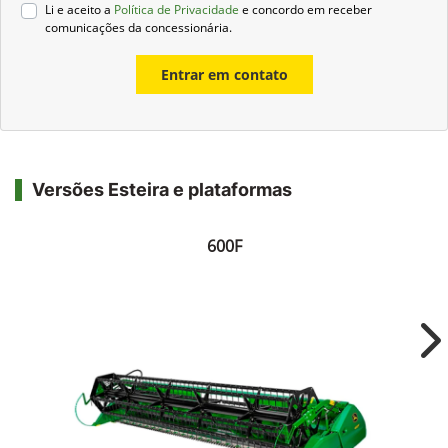
Li e aceito a
Política de Privacidade
e concordo em receber
comunicações da concessionária.
Entrar em contato
Versões Esteira e plataformas
600F
Ne