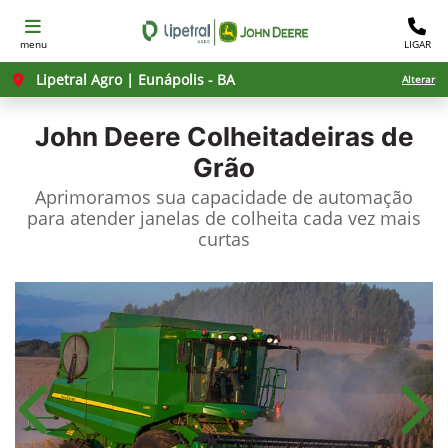
menu
LIGAR
Lipetral Agro | Eunápolis - BA
Alterar
John Deere
Colheitadeiras de
Grão
Aprimoramos sua capacidade de automação
para atender janelas de colheita cada vez mais
curtas
Anterior
Próx