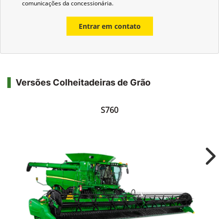
comunicações da concessionária.
Entrar em contato
Versões Colheitadeiras de Grão
S760
Ne