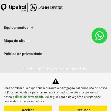
Equipamentos
Mapa do site
Política de privacidade
Lipetral Linhares Peças e Tratores Ltda
CNPJ: 27.733.195/0003-05
Para otimizar sua experiência durante a navegação, fazemos uso de nossa
política de cookies e para proteger seus dados pessoais respeitamos
nossa
política de privacidade
. Ao seguir com a navegação e visita você
No trânsito, enxergar o outro
concorda com nossas políticas.
salva vidas.
Aceitar
Recusar