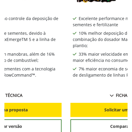
 no controle da deposição de
Excelente performance no 
sementes e fertilizante
 de sementes, devido à
10% melhor deposição de 
MaxEmergeTM 5 e a linha de
combinação do dosador MaxE
plantio;
 em manobras, além de 16%
33% maior velocidade em 
umo de combustível;
maior eficiência no consumo 
 sementes com a tecnologia
7% maior economia de sem
has RowCommand™.
de desligamento de linhas
HA TÉCNICA
FICHA T
r uma proposta
Solicitar uma
rar versão
Comparar 