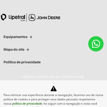
Equipamentos
Mapa do site
Política de privacidade
Lipetral Linhares Peças e Tratores Ltda
CNPJ: 27.733.195/0003-05
Para otimizar sua experiência durante a navegação, fazemos uso de nossa
política de cookies e para proteger seus dados pessoais respeitamos
nossa
política de privacidade
. Ao seguir com a navegação e visita você
No trânsito, enxergar o outro