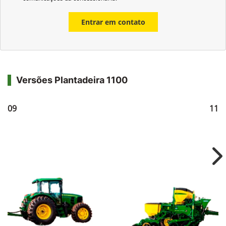
Entrar em contato
Versões Plantadeira 1100
1109
111
Ne