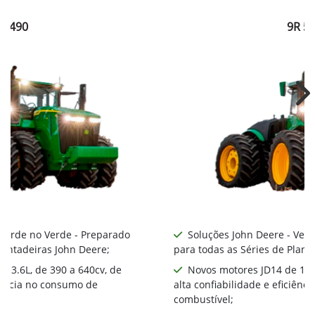
R 490
9R 5
Ne
 Verde no Verde - Preparado
Soluções John Deere - Ver
lantadeiras John Deere;
para todas as Séries de Plant
 13.6L, de 390 a 640cv, de
Novos motores JD14 de 13.6
ciência no consumo de
alta confiabilidade e eficiên
combustível;