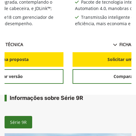
integrada, contemplando o
Pacote de tecnologia inte
 de cabeceira, e JDLink™;
Automation 4.0, manobras de 
te e18 com gerenciador de
Transmissão inteligente e
ia e desempenho.
eficiência, mais economia e 
HA TÉCNICA
FICHA T
r uma proposta
Solicitar uma
rar versão
Comparar 
Informações sobre Série 9R
Série 9R