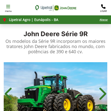
menu
LIGAR
Lipetral Agro | Eunápolis - BA
Alterar
John Deere
Série 9R
Os modelos da Série 9R incorporam os maiores
tratores John Deere fabricados no mundo, com
potências de 390 e 640 cv.
Anterior
Próx