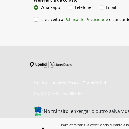
Preferência de contato:
Whatsapp
Telefone
Email
Li e aceito a
Política de Privacidade
e concord
Lipetral Linhares Peças e Tratores Ltda
CNPJ: 27.733.195/0003-05
No trânsito, enxergar o outro salva vid
Para otimizar sua experiência durante a n