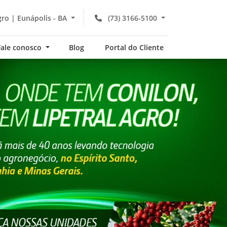
gro | Eunápolis - BA
(73) 3166-5100
Fale conosco
Blog
Portal do Cliente