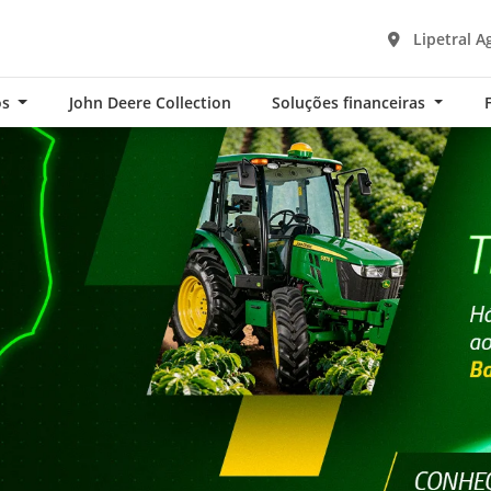
Lipetral A
os
John Deere Collection
Soluções financeiras