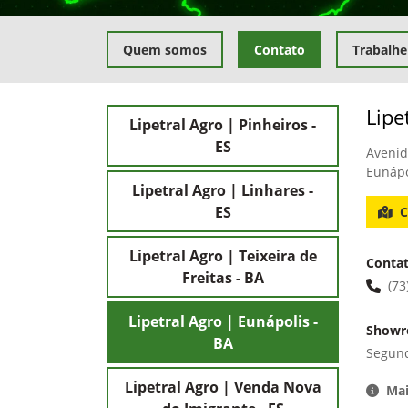
Quem somos
Contato
Trabalhe
Lipe
Lipetral Agro | Pinheiros -
ES
Avenid
Eunápo
Lipetral Agro | Linhares -
ES
C
Lipetral Agro | Teixeira de
Conta
Freitas - BA
(73
Lipetral Agro | Eunápolis -
Show
BA
Segund
Lipetral Agro | Venda Nova
Mai