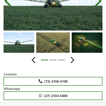
Anterior
Próx
Anterior
Próximo
Contato
(73) 3166-5100
Whatsapp
(27) 2103-5400