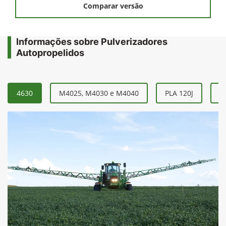
Comparar versão
Informações sobre Pulverizadores
Autopropelidos
4630
M4025, M4030 e M4040
PLA 120J
P