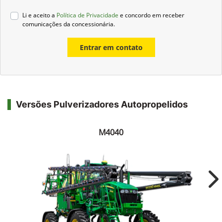
Li e aceito a
Política de Privacidade
e concordo em receber
comunicações da concessionária.
Entrar em contato
Versões Pulverizadores Autopropelidos
M4040
Ne