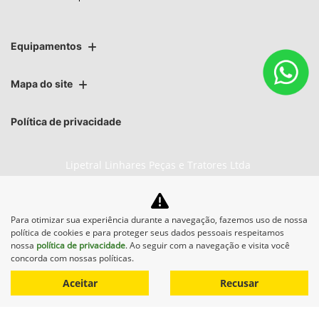
Equipamentos
Mapa do site
Política de privacidade
Lipetral Linhares Peças e Tratores Ltda
CNPJ: 27.733.195/0003-05
Para otimizar sua experiência durante a navegação, fazemos uso de nossa
política de cookies e para proteger seus dados pessoais respeitamos
nossa
política de privacidade
. Ao seguir com a navegação e visita você
No trânsito, enxergar o outro
concorda com nossas políticas.
salva vidas.
Aceitar
Recusar