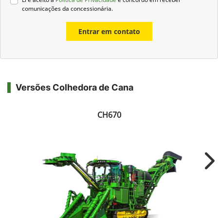
comunicações da concessionária.
Entrar em contato
Versões Colhedora de Cana
CH670
Ne