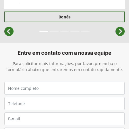
Bonés
templates.template-01.components.carousel.texts.cont
temp
Entre em contato com a nossa equipe
Para solicitar mais informações, por favor, preencha o
formulário abaixo que entraremos em contato rapidamente.