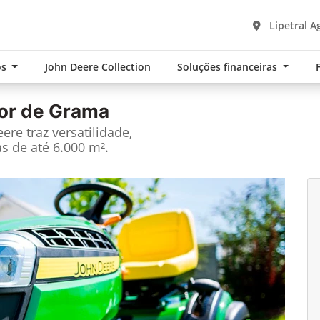
Lipetral A
os
John Deere Collection
Soluções financeiras
or de Grama
re traz versatilidade,
s de até 6.000 m².