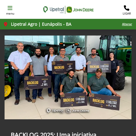
menu
LIGAR
Lipetral Agro | Eunápolis - BA
Alterar
BACKLOG 2025: Uma iniciativa