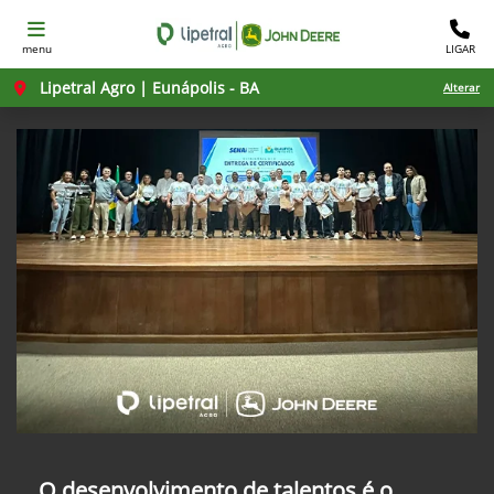
menu
LIGAR
Lipetral Agro | Eunápolis - BA
Alterar
O desenvolvimento de talentos é o