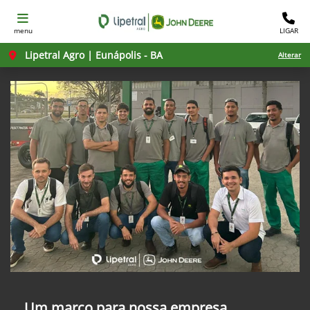
menu
LIGAR
Lipetral Agro | Eunápolis - BA
Alterar
Um marco para nossa empresa