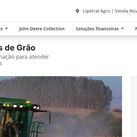
Lipetral Agro | Venda Nov
os
John Deere Collection
Soluções financeiras
s de Grão
ação para atender
s