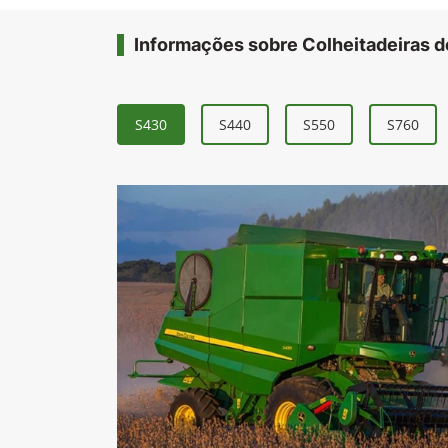
Informações sobre Colheitadeiras d
S430
S440
S550
S760