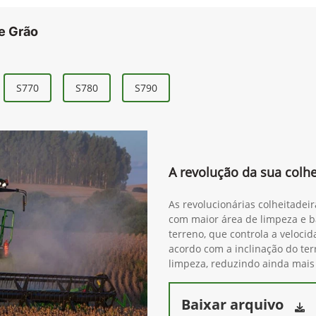
e Grão
S770
S780
S790
A revolução da sua colhe
As revolucionárias colheitadei
com maior área de limpeza e ba
terreno, que controla a veloci
acordo com a inclinação do ter
limpeza, reduzindo ainda mais
Baixar arquivo