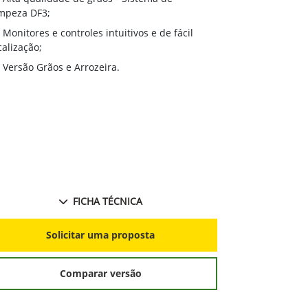
Sistema AT
mpeza DF3;
peneiras e a v
Monitores e controles intuitivos e de fácil
adaptando-se 
calização;
Active Yie
Versão Grãos e Arrozeira.
produtividade
Combine Ad
calibrações a
de produtivid
independente
no decorrer d
FICHA TÉCNICA
S
Solicitar uma proposta
Comparar versão