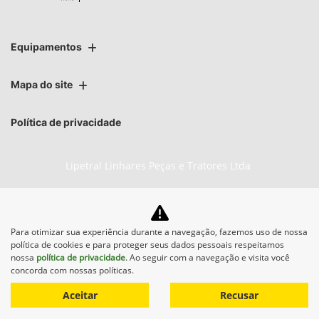
Equipamentos
Mapa do site
Política de privacidade
Lipetral Linhares Peças e Tratores Ltda
CNPJ: 27.733.195/0005-69
Para otimizar sua experiência durante a navegação, fazemos uso de nossa
política de cookies e para proteger seus dados pessoais respeitamos
No trânsito, enxergar o outro salva vidas.
nossa
política de privacidade
. Ao seguir com a navegação e visita você
concorda com nossas políticas.
Aceitar
Recusar
Desenvolvido pela DEALERSPACE ® Direitos Reservados.